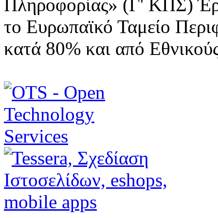
Πληροφορίας» (Γ' ΚΠΣ) Έ
το Ευρωπαϊκό Ταμείο Περι
κατά 80% και από Εθνικού