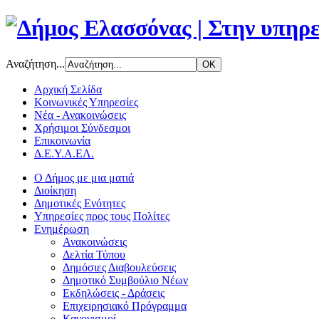
Αναζήτηση...
Αρχική Σελίδα
Κοινωνικές Υπηρεσίες
Νέα - Ανακοινώσεις
Χρήσιμοι Σύνδεσμοι
Επικοινωνία
Δ.Ε.Υ.Α.ΕΛ.
Ο Δήμος με μια ματιά
Διοίκηση
Δημοτικές Ενότητες
Υπηρεσίες προς τους Πολίτες
Ενημέρωση
Ανακοινώσεις
Δελτία Τύπου
Δημόσιες Διαβουλεύσεις
Δημοτικό Συμβούλιο Νέων
Εκδηλώσεις - Δράσεις
Επιχειρησιακό Πρόγραμμα
Κανονισμοί