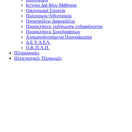
Κέντρο Διά Βίου Μάθησης
Οικονομικά Στοιχεία
Πολιτισμός/Αθλητισμός
Προκηρύξεις-Διακηρύξεις
Προσκλήσεις εκδήλωσης ενδιαφέροντος
Προσκλήσεις Συνεδριάσεων
Χρηματοδοτούμενα Προγράμματα
Δ.Ε.Υ.Α.ΕΛ.
Ο.Κ.Π.Α.Π.
Πληροφορίες
Ηλεκτρονικές Πληρωμές