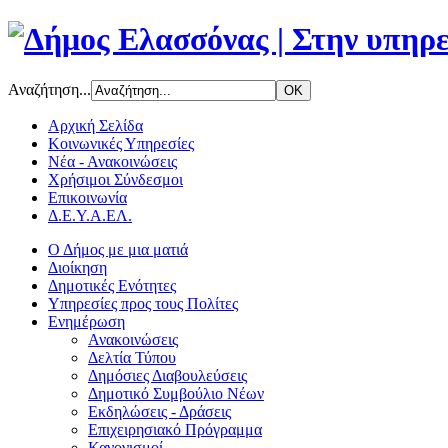
Αναζήτηση...
Αρχική Σελίδα
Κοινωνικές Υπηρεσίες
Νέα - Ανακοινώσεις
Χρήσιμοι Σύνδεσμοι
Επικοινωνία
Δ.Ε.Υ.Α.ΕΛ.
Ο Δήμος με μια ματιά
Διοίκηση
Δημοτικές Ενότητες
Υπηρεσίες προς τους Πολίτες
Ενημέρωση
Ανακοινώσεις
Δελτία Τύπου
Δημόσιες Διαβουλεύσεις
Δημοτικό Συμβούλιο Νέων
Εκδηλώσεις - Δράσεις
Επιχειρησιακό Πρόγραμμα
Κανονισμοί