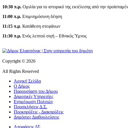
10:30 π.μ.
Ομιλία για το ιστορικό της εκτέλεσης από την προϊσταμέ
11:00 π.μ.
Επιμνημόσυνη δέηση
11:15 π.μ
. Κατάθεση στεφάνων
11:30 π.μ.
Ενός λεπτού σιγή – Εθνικός Ύμνος
Copyright © 2026
All Rights Reserved
Αρχική Σελίδα
Ο Δήμος
Παρουσίαση του Δήμου
Δημοτικές Υπηρεσίες
Ενημέρωση Πολιτών
Προσκλήσεις Δ.Σ.
Προκηρύξεις - Διακηρύξεις
Δημόσιες Διαβουλεύσεις
Αποφάσεις ΔΣ