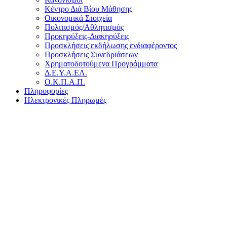
Κέντρο Διά Βίου Μάθησης
Οικονομικά Στοιχεία
Πολιτισμός/Αθλητισμός
Προκηρύξεις-Διακηρύξεις
Προσκλήσεις εκδήλωσης ενδιαφέροντος
Προσκλήσεις Συνεδριάσεων
Χρηματοδοτούμενα Προγράμματα
Δ.Ε.Υ.Α.ΕΛ.
Ο.Κ.Π.Α.Π.
Πληροφορίες
Ηλεκτρονικές Πληρωμές