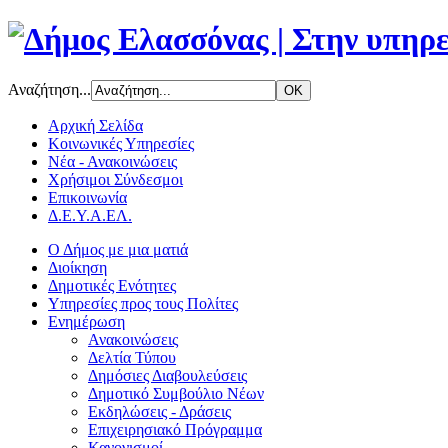
Αναζήτηση...
Αρχική Σελίδα
Κοινωνικές Υπηρεσίες
Νέα - Ανακοινώσεις
Χρήσιμοι Σύνδεσμοι
Επικοινωνία
Δ.Ε.Υ.Α.ΕΛ.
Ο Δήμος με μια ματιά
Διοίκηση
Δημοτικές Ενότητες
Υπηρεσίες προς τους Πολίτες
Ενημέρωση
Ανακοινώσεις
Δελτία Τύπου
Δημόσιες Διαβουλεύσεις
Δημοτικό Συμβούλιο Νέων
Εκδηλώσεις - Δράσεις
Επιχειρησιακό Πρόγραμμα
Κανονισμοί