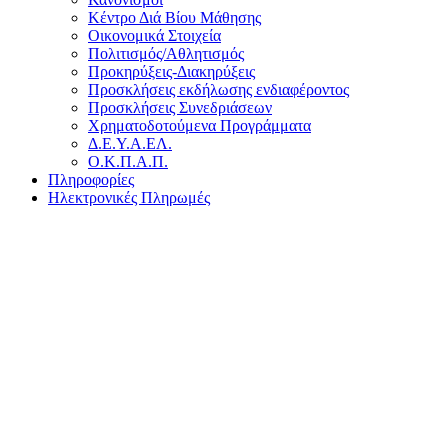
Κέντρο Διά Βίου Μάθησης
Οικονομικά Στοιχεία
Πολιτισμός/Αθλητισμός
Προκηρύξεις-Διακηρύξεις
Προσκλήσεις εκδήλωσης ενδιαφέροντος
Προσκλήσεις Συνεδριάσεων
Χρηματοδοτούμενα Προγράμματα
Δ.Ε.Υ.Α.ΕΛ.
Ο.Κ.Π.Α.Π.
Πληροφορίες
Ηλεκτρονικές Πληρωμές