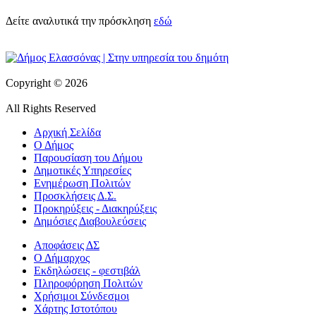
Δείτε αναλυτικά την πρόσκληση
εδώ
Copyright © 2026
All Rights Reserved
Αρχική Σελίδα
Ο Δήμος
Παρουσίαση του Δήμου
Δημοτικές Υπηρεσίες
Ενημέρωση Πολιτών
Προσκλήσεις Δ.Σ.
Προκηρύξεις - Διακηρύξεις
Δημόσιες Διαβουλεύσεις
Αποφάσεις ΔΣ
Ο Δήμαρχος
Εκδηλώσεις - φεστιβάλ
Πληροφόρηση Πολιτών
Χρήσιμοι Σύνδεσμοι
Χάρτης Ιστοτόπου