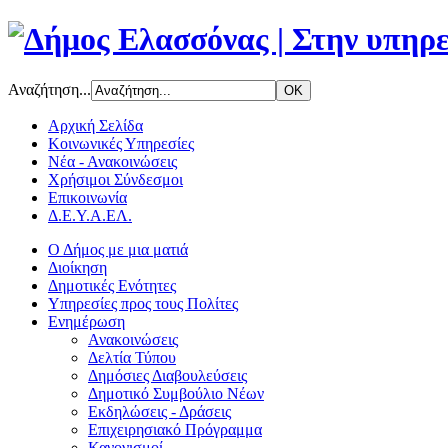
Αναζήτηση...
Αρχική Σελίδα
Κοινωνικές Υπηρεσίες
Νέα - Ανακοινώσεις
Χρήσιμοι Σύνδεσμοι
Επικοινωνία
Δ.Ε.Υ.Α.ΕΛ.
Ο Δήμος με μια ματιά
Διοίκηση
Δημοτικές Ενότητες
Υπηρεσίες προς τους Πολίτες
Ενημέρωση
Ανακοινώσεις
Δελτία Τύπου
Δημόσιες Διαβουλεύσεις
Δημοτικό Συμβούλιο Νέων
Εκδηλώσεις - Δράσεις
Επιχειρησιακό Πρόγραμμα
Κανονισμοί