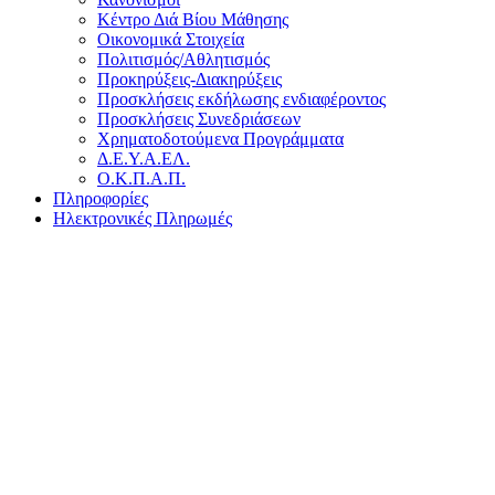
Κέντρο Διά Βίου Μάθησης
Οικονομικά Στοιχεία
Πολιτισμός/Αθλητισμός
Προκηρύξεις-Διακηρύξεις
Προσκλήσεις εκδήλωσης ενδιαφέροντος
Προσκλήσεις Συνεδριάσεων
Χρηματοδοτούμενα Προγράμματα
Δ.Ε.Υ.Α.ΕΛ.
Ο.Κ.Π.Α.Π.
Πληροφορίες
Ηλεκτρονικές Πληρωμές