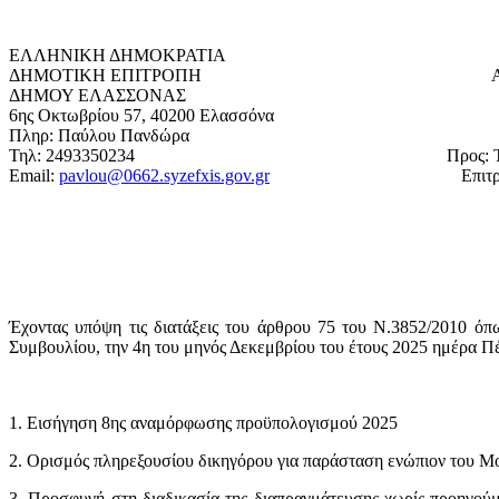
ΕΛΛΗΝΙΚΗ ΔΗΜΟΚΡΑΤΙΑ Ελασσόνα 
ΔΗΜΟΤΙΚΗ ΕΠΙΤΡΟΠΗ Αρ. Πρωτ
ΔΗΜΟΥ ΕΛΑΣΣΟΝΑΣ
6ης Οκτωβρίου 57, 40200 Ελασσόνα
Πληρ: Παύλου Πανδώρα
Τηλ: 2493350234 Προς: Τα μέλη τη
Email:
pavlou@0662.syzefxis.gov.gr
Επιτροπής του Δ
Έχοντας υπόψη τις διατάξεις του άρθρου 75 του Ν.3852/2010 όπ
Συμβουλίου, την 4η του μηνός Δεκεμβρίου του έτους 2025 ημέρα Π
1. Εισήγηση 8ης αναμόρφωσης προϋπολογισμού 2025
2. Ορισμός πληρεξουσίου δικηγόρου για παράσταση ενώπιον του Μ
3. Προσφυγή στη διαδικασία της διαπραγμάτευσης χωρίς προηγού