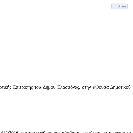
Share
μοτικής Επιτροπής του Δήμου Ελασσόνας, στην αίθουσα Δημοτικού
412/2016, για την ανάθεση της σύμβασης εκτέλεσης των εργασιών