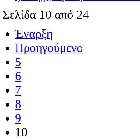
Σελίδα 10 από 24
Έναρξη
Προηγούμενο
5
6
7
8
9
10