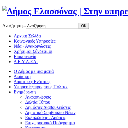
Αναζήτηση...
Αρχική Σελίδα
Κοινωνικές Υπηρεσίες
Νέα - Ανακοινώσεις
Χρήσιμοι Σύνδεσμοι
Επικοινωνία
Δ.Ε.Υ.Α.ΕΛ.
Ο Δήμος με μια ματιά
Διοίκηση
Δημοτικές Ενότητες
Υπηρεσίες προς τους Πολίτες
Ενημέρωση
Ανακοινώσεις
Δελτία Τύπου
Δημόσιες Διαβουλεύσεις
Δημοτικό Συμβούλιο Νέων
Εκδηλώσεις - Δράσεις
Επιχειρησιακό Πρόγραμμα
Κανονισμοί