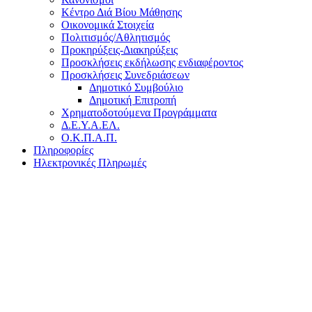
Κέντρο Διά Βίου Μάθησης
Οικονομικά Στοιχεία
Πολιτισμός/Αθλητισμός
Προκηρύξεις-Διακηρύξεις
Προσκλήσεις εκδήλωσης ενδιαφέροντος
Προσκλήσεις Συνεδριάσεων
Δημοτικό Συμβούλιο
Δημοτική Επιτροπή
Χρηματοδοτούμενα Προγράμματα
Δ.Ε.Υ.Α.ΕΛ.
Ο.Κ.Π.Α.Π.
Πληροφορίες
Ηλεκτρονικές Πληρωμές