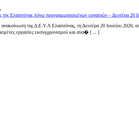
6
ς της Ελασσόνας λόγω προγραμματισμένων εργασιών – Δευτέρα 20 Ι
ανακοίνωση της Δ.Ε.Υ.Α Ελασσόνας, τη Δευτέρα 20 Ιουλίου 2026, από
σμένες εργασίες εκσυγχρονισμού και ανα� [ ... ]