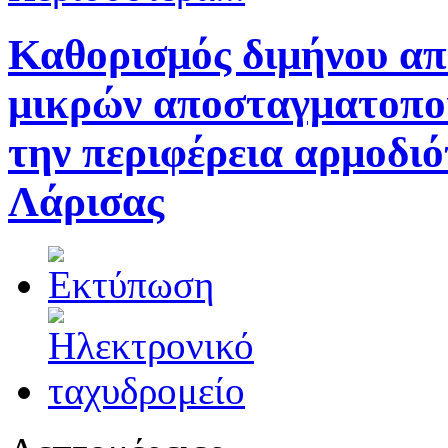
Καθορισμός διμήνου απ
μικρών αποσταγματοποι
την περιφέρεια αρμοδιό
Λάρισας