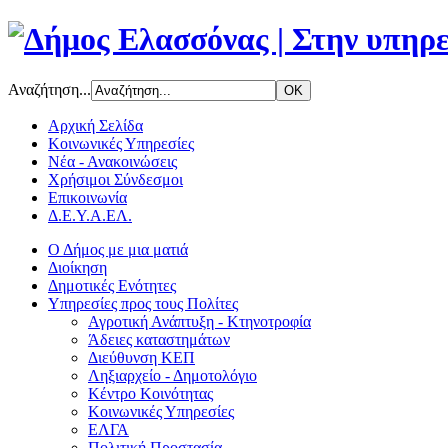
Αναζήτηση...
Αρχική Σελίδα
Κοινωνικές Υπηρεσίες
Νέα - Ανακοινώσεις
Χρήσιμοι Σύνδεσμοι
Επικοινωνία
Δ.Ε.Υ.Α.ΕΛ.
Ο Δήμος με μια ματιά
Διοίκηση
Δημοτικές Ενότητες
Υπηρεσίες προς τους Πολίτες
Αγροτική Ανάπτυξη - Κτηνοτροφία
Άδειες καταστημάτων
Διεύθυνση ΚΕΠ
Ληξιαρχείο - Δημοτολόγιο
Κέντρο Κοινότητας
Κοινωνικές Υπηρεσίες
ΕΛΓΑ
Πολιτική Προστασία