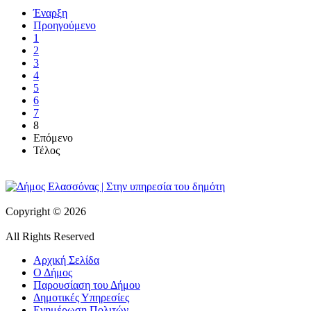
Έναρξη
Προηγούμενο
1
2
3
4
5
6
7
8
Επόμενο
Τέλος
Copyright © 2026
All Rights Reserved
Αρχική Σελίδα
Ο Δήμος
Παρουσίαση του Δήμου
Δημοτικές Υπηρεσίες
Ενημέρωση Πολιτών