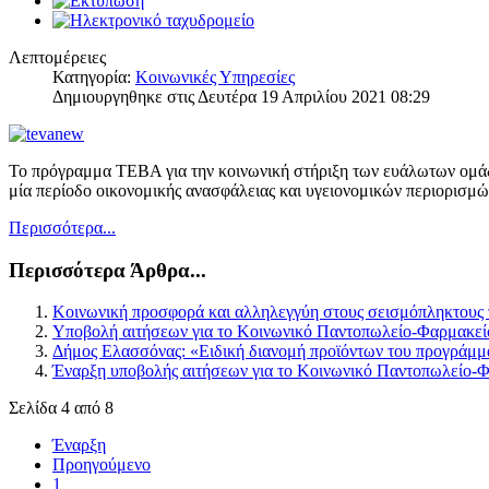
Λεπτομέρειες
Κατηγορία:
Κοινωνικές Υπηρεσίες
Δημιουργηθηκε στις Δευτέρα 19 Απριλίου 2021 08:29
Το πρόγραμμα ΤΕΒΑ για την κοινωνική στήριξη των ευάλωτων ομάδω
μία περίοδο οικονομικής ανασφάλειας και υγειονομικών περιορισμώ
Περισσότερα...
Περισσότερα Άρθρα...
Κοινωνική προσφορά και αλληλεγγύη στους σεισμόπληκτους
Υποβολή αιτήσεων για το Κοινωνικό Παντοπωλείο-Φαρμακεί
Δήμος Ελασσόνας: «Ειδική διανομή προϊόντων του προγράμμα
Έναρξη υποβολής αιτήσεων για το Κοινωνικό Παντοπωλείο-
Σελίδα 4 από 8
Έναρξη
Προηγούμενο
1