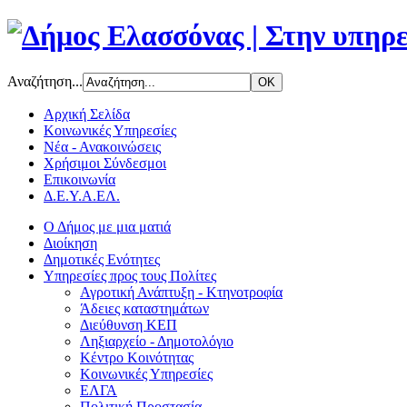
Αναζήτηση...
Αρχική Σελίδα
Κοινωνικές Υπηρεσίες
Νέα - Ανακοινώσεις
Χρήσιμοι Σύνδεσμοι
Επικοινωνία
Δ.Ε.Υ.Α.ΕΛ.
Ο Δήμος με μια ματιά
Διοίκηση
Δημοτικές Ενότητες
Υπηρεσίες προς τους Πολίτες
Αγροτική Ανάπτυξη - Κτηνοτροφία
Άδειες καταστημάτων
Διεύθυνση ΚΕΠ
Ληξιαρχείο - Δημοτολόγιο
Κέντρο Κοινότητας
Κοινωνικές Υπηρεσίες
ΕΛΓΑ
Πολιτική Προστασία