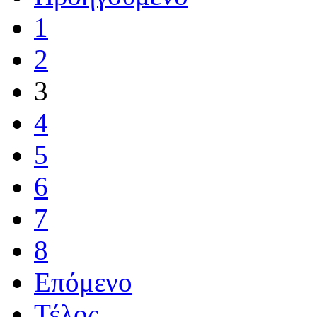
1
2
3
4
5
6
7
8
Επόμενο
Τέλος