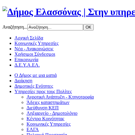
Αναζήτηση...
Αρχική Σελίδα
Κοινωνικές Υπηρεσίες
Νέα - Ανακοινώσεις
Χρήσιμοι Σύνδεσμοι
Επικοινωνία
Δ.Ε.Υ.Α.ΕΛ.
Ο Δήμος με μια ματιά
Διοίκηση
Δημοτικές Ενότητες
Υπηρεσίες προς τους Πολίτες
Αγροτική Ανάπτυξη - Κτηνοτροφία
Άδειες καταστημάτων
Διεύθυνση ΚΕΠ
Ληξιαρχείο - Δημοτολόγιο
Κέντρο Κοινότητας
Κοινωνικές Υπηρεσίες
ΕΛΓΑ
Πολιτική Προστασία