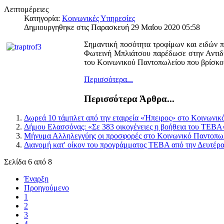
Λεπτομέρειες
Κατηγορία:
Κοινωνικές Υπηρεσίες
Δημιουργηθηκε στις Παρασκευή 29 Μαΐου 2020 05:58
Σημαντική ποσότητα τροφίμων και ειδών 
Φωτεινή Μπλιάτσου παρέδωσε στην Αντιδή
του Κοινωνικού Παντοπωλείου που βρίσκοντ
Περισσότερα...
Περισσότερα Άρθρα...
Δωρεά 10 τάμπλετ από την εταιρεία «Ήπειρος» στο Κοινωνι
Δήμου Ελασσόνας: «Σε 383 οικογένειες η βοήθεια του ΤΕΒΑ
Μήνυμα Αλληλεγγύης οι προσφορές στο Κοινωνικό Παντοπω
Διανομή κατ' οίκον του προγράμματος ΤΕΒΑ από την Δευτέρα
Σελίδα 6 από 8
Έναρξη
Προηγούμενο
1
2
3
4