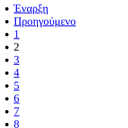
Έναρξη
Προηγούμενο
1
2
3
4
5
6
7
8