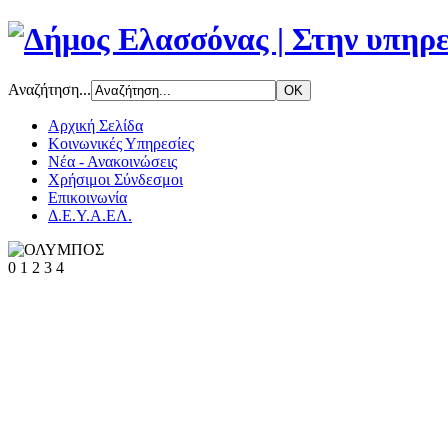
Αναζήτηση...
Αρχική Σελίδα
Κοινωνικές Υπηρεσίες
Νέα - Ανακοινώσεις
Χρήσιμοι Σύνδεσμοι
Επικοινωνία
Δ.Ε.Υ.Α.ΕΛ.
0
1
2
3
4