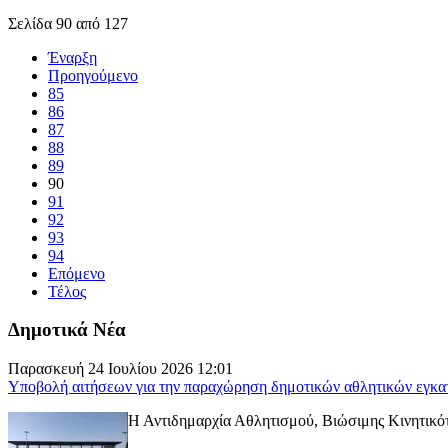
Σελίδα 90 από 127
Έναρξη
Προηγούμενο
85
86
87
88
89
90
91
92
93
94
Επόμενο
Τέλος
Δημοτικά Νέα
Παρασκευή 24 Ιουλίου 2026 12:01
Υποβολή αιτήσεων για την παραχώρηση δημοτικών αθλητικών εγκα
Η Αντιδημαρχία Αθλητισμού, Βιώσιμης Κινητικότ