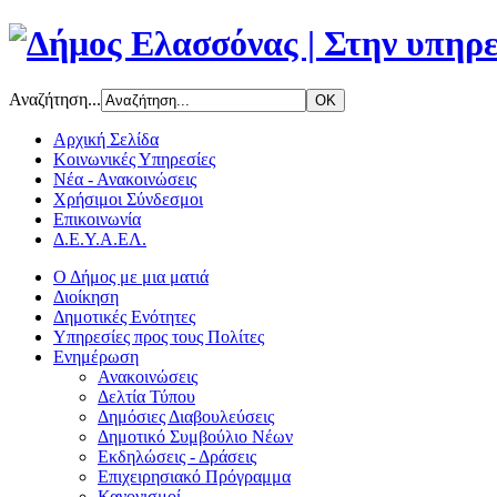
Αναζήτηση...
Αρχική Σελίδα
Κοινωνικές Υπηρεσίες
Νέα - Ανακοινώσεις
Χρήσιμοι Σύνδεσμοι
Επικοινωνία
Δ.Ε.Υ.Α.ΕΛ.
Ο Δήμος με μια ματιά
Διοίκηση
Δημοτικές Ενότητες
Υπηρεσίες προς τους Πολίτες
Ενημέρωση
Ανακοινώσεις
Δελτία Τύπου
Δημόσιες Διαβουλεύσεις
Δημοτικό Συμβούλιο Νέων
Εκδηλώσεις - Δράσεις
Επιχειρησιακό Πρόγραμμα
Κανονισμοί