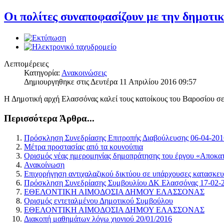
Οι πολίτες συναποφασίζουν με την δημοτι
Λεπτομέρειες
Κατηγορία:
Ανακοινώσεις
Δημιουργηθηκε στις Δευτέρα 11 Απριλίου 2016 09:57
Η Δημοτική αρχή Ελασσόνας καλεί τους κατοίκους του Βαροσίου σε 
Περισσότερα Άρθρα...
Πρόσκληση Συνεδρίασης Επιτροπής Διαβούλευσης 06-04-201
Μέτρα προστασίας από τα κουνούπια
Ορισμός νέας ημερομηνίας δημοπράτησης του έργου «Αποκατ
Ανακοίνωση
Επιχορήγηση αντιχαλαζικού δικτύου σε υπάρχουσες κατασκευ
Πρόσκληση Συνεδρίασης Συμβουλίου ΔΚ Ελασσόνας 17-02-2
ΕΘΕΛΟΝΤΙΚΗ ΑΙΜΟΔΟΣΙΑ ΔΗΜΟΥ ΕΛΑΣΣΟΝΑΣ
Ορισμός εντεταλμένου Δημοτικού Συμβούλου
ΕΘΕΛΟΝΤΙΚΗ ΑΙΜΟΔΟΣΙΑ ΔΗΜΟΥ ΕΛΑΣΣΟΝΑΣ
Διακοπή μαθημάτων λόγω χιονιού 20/01/2016