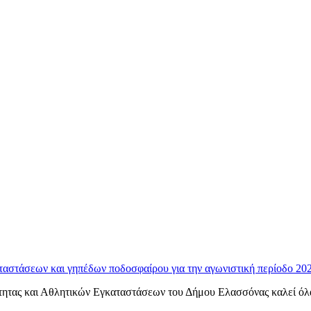
ταστάσεων και γηπέδων ποδοσφαίρου για την αγωνιστική περίοδο 20
ητας και Αθλητικών Εγκαταστάσεων του Δήμου Ελασσόνας καλεί όλα τ