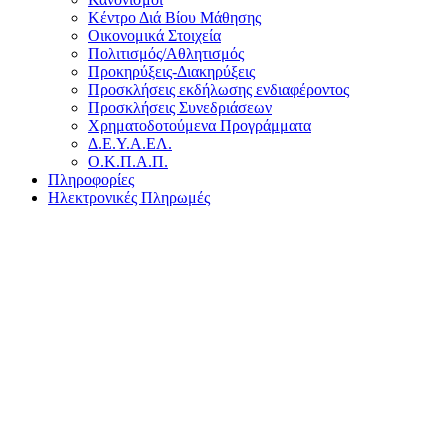
Κέντρο Διά Βίου Μάθησης
Οικονομικά Στοιχεία
Πολιτισμός/Αθλητισμός
Προκηρύξεις-Διακηρύξεις
Προσκλήσεις εκδήλωσης ενδιαφέροντος
Προσκλήσεις Συνεδριάσεων
Χρηματοδοτούμενα Προγράμματα
Δ.Ε.Υ.Α.ΕΛ.
Ο.Κ.Π.Α.Π.
Πληροφορίες
Ηλεκτρονικές Πληρωμές