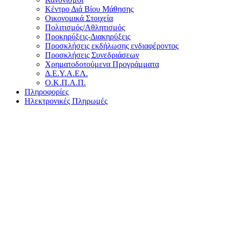
Κέντρο Διά Βίου Μάθησης
Οικονομικά Στοιχεία
Πολιτισμός/Αθλητισμός
Προκηρύξεις-Διακηρύξεις
Προσκλήσεις εκδήλωσης ενδιαφέροντος
Προσκλήσεις Συνεδριάσεων
Χρηματοδοτούμενα Προγράμματα
Δ.Ε.Υ.Α.ΕΛ.
Ο.Κ.Π.Α.Π.
Πληροφορίες
Ηλεκτρονικές Πληρωμές