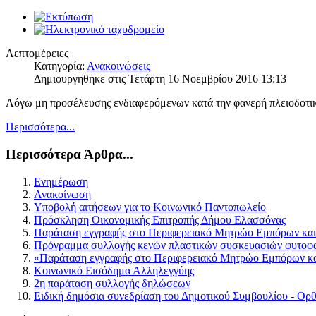
Λεπτομέρειες
Κατηγορία:
Ανακοινώσεις
Δημιουργηθηκε στις Τετάρτη 16 Νοεμβρίου 2016 13:13
Λόγω μη προσέλευσης ενδιαφερόμενων κατά την φανερή πλειοδοτικ
Περισσότερα...
Περισσότερα Άρθρα...
Ενημέρωση
Ανακοίνωση
Υποβολή αιτήσεων για το Κοινωνικό Παντοπωλείο
Πρόσκληση Οικονομικής Επιτροπής Δήμου Ελασσόνας
Παράταση εγγραφής στο Περιφερειακό Μητρώο Εμπόρων και
Πρόγραμμα συλλογής κενών πλαστικών συσκευασιών φυτο
«Παράταση εγγραφής στο Περιφερειακό Μητρώο Εμπόρων κα
Κοινωνικό Εισόδημα Αλληλεγγύης
2η παράταση συλλογής δηλώσεων
Ειδική δημόσια συνεδρίαση του Δημοτικού Συμβουλίου - Ορ