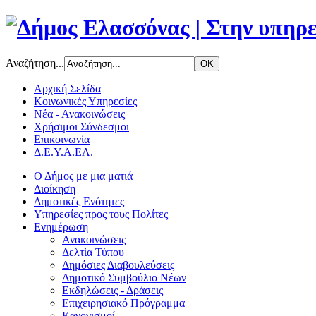
Αναζήτηση...
Αρχική Σελίδα
Κοινωνικές Υπηρεσίες
Νέα - Ανακοινώσεις
Χρήσιμοι Σύνδεσμοι
Επικοινωνία
Δ.Ε.Υ.Α.ΕΛ.
Ο Δήμος με μια ματιά
Διοίκηση
Δημοτικές Ενότητες
Υπηρεσίες προς τους Πολίτες
Ενημέρωση
Ανακοινώσεις
Δελτία Τύπου
Δημόσιες Διαβουλεύσεις
Δημοτικό Συμβούλιο Νέων
Εκδηλώσεις - Δράσεις
Επιχειρησιακό Πρόγραμμα
Κανονισμοί