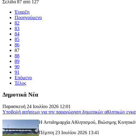
Σελίδα 87 από 127
Έναρξη
Προηγούμενο
82
83
84
85
86
87
88
89
90
91
Επόμενο
Τέλος
Δημοτικά Νέα
Παρασκευή 24 Ιουλίου 2026 12:01
Υποβολή αιτήσεων για την παραχώρηση δημοτικών αθλητικών εγκα
Η Αντιδημαρχία Αθλητισμού, Βιώσιμης Κινητικότ
Πέμπτη 23 Ιουλίου 2026 13:41