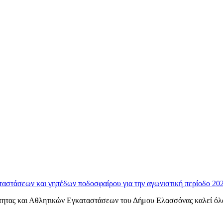
ταστάσεων και γηπέδων ποδοσφαίρου για την αγωνιστική περίοδο 20
ητας και Αθλητικών Εγκαταστάσεων του Δήμου Ελασσόνας καλεί όλα τ