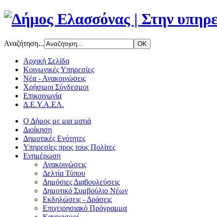
Αναζήτηση...
Αρχική Σελίδα
Κοινωνικές Υπηρεσίες
Νέα - Ανακοινώσεις
Χρήσιμοι Σύνδεσμοι
Επικοινωνία
Δ.Ε.Υ.Α.ΕΛ.
Ο Δήμος με μια ματιά
Διοίκηση
Δημοτικές Ενότητες
Υπηρεσίες προς τους Πολίτες
Ενημέρωση
Ανακοινώσεις
Δελτία Τύπου
Δημόσιες Διαβουλεύσεις
Δημοτικό Συμβούλιο Νέων
Εκδηλώσεις - Δράσεις
Επιχειρησιακό Πρόγραμμα
Κανονισμοί