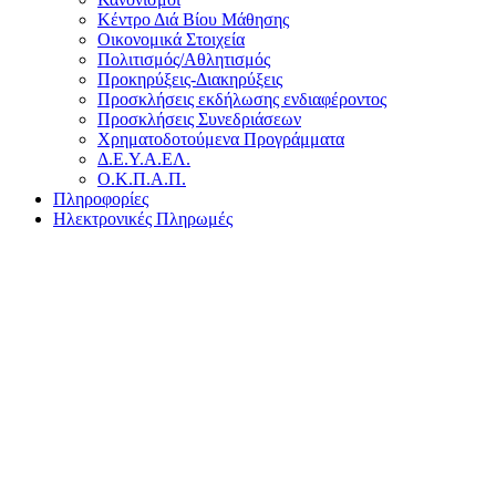
Κέντρο Διά Βίου Μάθησης
Οικονομικά Στοιχεία
Πολιτισμός/Αθλητισμός
Προκηρύξεις-Διακηρύξεις
Προσκλήσεις εκδήλωσης ενδιαφέροντος
Προσκλήσεις Συνεδριάσεων
Χρηματοδοτούμενα Προγράμματα
Δ.Ε.Υ.Α.ΕΛ.
Ο.Κ.Π.Α.Π.
Πληροφορίες
Ηλεκτρονικές Πληρωμές