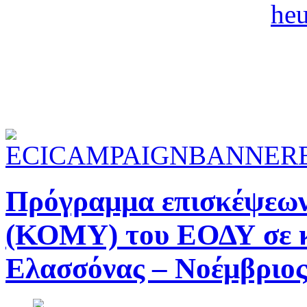
Πρόγραμμα επισκέψεων
(ΚΟΜΥ) του ΕΟΔΥ σε κ
Ελασσόνας – Νοέμβριος