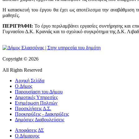
Η κατασκευή του έργου θα έχει ως αποτέλεσμα την αναβάθμιση τη
μαθητές.
ΠΕΡΙΓΡΑΦΗ:
Το έργο περιλαμβάνει εργασίες συντήρησης και επι
Γυμνασίου Δ.Κ. Κρανιάς και το σχολικό συγκρότημα της Δ.Κ. Λιβαδ
Copyright © 2026
All Rights Reserved
Αρχική Σελίδα
Ο Δήμος
Παρουσίαση του Δήμου
Δημοτικές Υπηρεσίες
Ενημέρωση Πολιτών
Προσκλήσεις Δ.Σ.
Προκηρύξεις - Διακηρύξεις
Δημόσιες Διαβουλεύσεις
Αποφάσεις ΔΣ
Ο Δήμαρχος