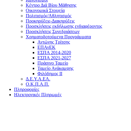
Κέντρο Διά Βίου Μάθησης
Οικονομικά Στοιχεία
Πολιτισμός/Αθλητισμός
Προκηρύξεις-Διακηρύξεις
Προσκλήσεις εκδήλωσης ενδιαφέροντος
Προσκλήσεις Συνεδριάσεων
Χρηματοδοτούμενα Προγράμματα
Αντώνης Τρίτσης
ΕΠΑνΕΚ
ΕΣΠΑ 2014-2020
ΕΣΠΑ 2021-2027
Πράσινο Ταμείο
Ταμείο Ανάκαμψης
Φιλόδημος ΙΙ
Δ.Ε.Υ.Α.ΕΛ.
Ο.Κ.Π.Α.Π.
Πληροφορίες
Ηλεκτρονικές Πληρωμές