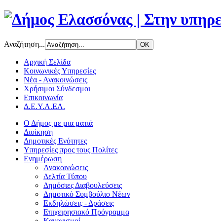
Αναζήτηση...
Αρχική Σελίδα
Κοινωνικές Υπηρεσίες
Νέα - Ανακοινώσεις
Χρήσιμοι Σύνδεσμοι
Επικοινωνία
Δ.Ε.Υ.Α.ΕΛ.
Ο Δήμος με μια ματιά
Διοίκηση
Δημοτικές Ενότητες
Υπηρεσίες προς τους Πολίτες
Ενημέρωση
Ανακοινώσεις
Δελτία Τύπου
Δημόσιες Διαβουλεύσεις
Δημοτικό Συμβούλιο Νέων
Εκδηλώσεις - Δράσεις
Επιχειρησιακό Πρόγραμμα
Κανονισμοί