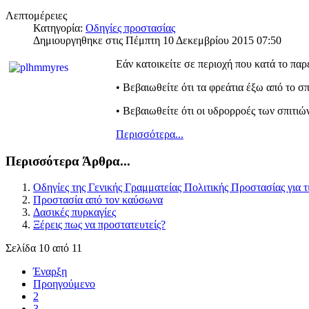
Λεπτομέρειες
Κατηγορία:
Οδηγίες προστασίας
Δημιουργηθηκε στις Πέμπτη 10 Δεκεμβρίου 2015 07:50
Εάν κατοικείτε σε περιοχή που κατά το πα
• Βεβαιωθείτε ότι τα φρεάτια έξω από το σπ
• Βεβαιωθείτε ότι οι υδρορροές των σπιτιώ
Περισσότερα...
Περισσότερα Άρθρα...
Οδηγίες της Γενικής Γραμματείας Πολιτικής Προστασίας για τι
Προστασία από τον καύσωνα
Δασικές πυρκαγίες
Ξέρεις πως να προστατευτείς?
Σελίδα 10 από 11
Έναρξη
Προηγούμενο
2
3