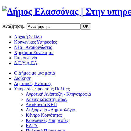
Αναζήτηση...
Αρχική Σελίδα
Κοινωνικές Υπηρεσίες
Νέα - Ανακοινώσεις
Χρήσιμοι Σύνδεσμοι
Επικοινωνία
Δ.Ε.Υ.Α.ΕΛ.
Ο Δήμος με μια ματιά
Διοίκηση
Δημοτικές Ενότητες
Υπηρεσίες προς τους Πολίτες
Αγροτική Ανάπτυξη - Κτηνοτροφία
Άδειες καταστημάτων
Διεύθυνση ΚΕΠ
Ληξιαρχείο - Δημοτολόγιο
Κέντρο Κοινότητας
Κοινωνικές Υπηρεσίες
ΕΛΓΑ
Πολιτική Προστασία