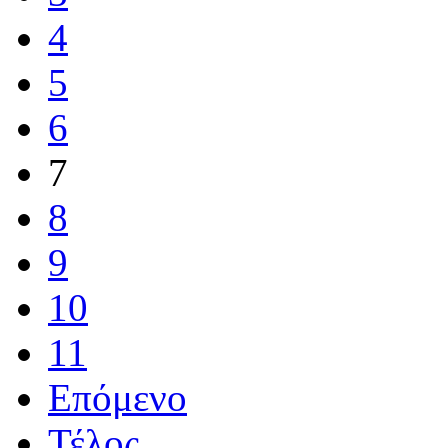
4
5
6
7
8
9
10
11
Επόμενο
Τέλος