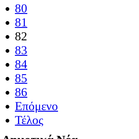
80
81
82
83
84
85
86
Επόμενο
Τέλος