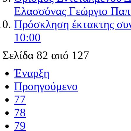
Ελασσόνας Γεώργιο Παπ
Πρόσκληση έκτακτης συ
10:00
Σελίδα 82 από 127
Έναρξη
Προηγούμενο
77
78
79