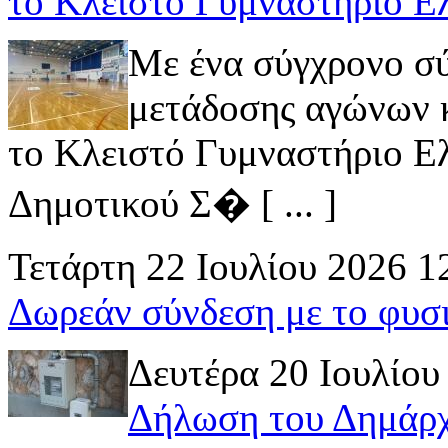
το Κλειστό Γυμναστήριο Ε
Με ένα σύγχρονο σ
μετάδοσης αγώνων κ
το Κλειστό Γυμναστήριο Ελ
Δημοτικού Σ� [ ... ]
Τετάρτη 22 Ιουλίου 2026 1
Δωρεάν σύνδεση με το φυσ
Δευτέρα 20 Ιουλίου
Δήλωση του Δημάρχ