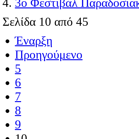
3ο Φεστιβάλ Παραδοσια
Σελίδα 10 από 45
Έναρξη
Προηγούμενο
5
6
7
8
9
10