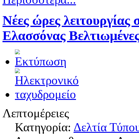
Νέες ώρες λειτουργίας
Ελασσόνας Βελτιωμένες 
Λεπτομέρειες
Κατηγορία:
Δελτία Τύπο