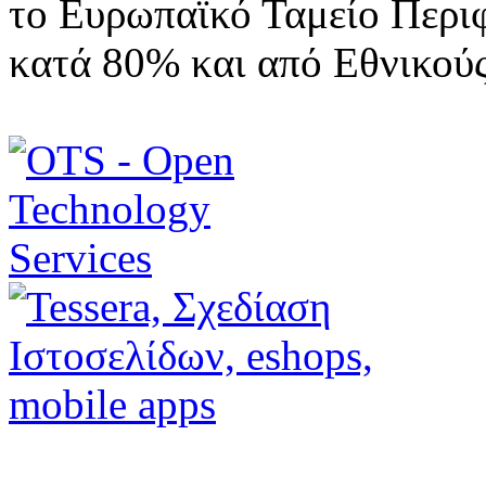
το Ευρωπαϊκό Ταμείο Περι
κατά 80% και από Εθνικού