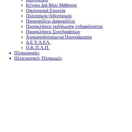
Κέντρο Διά Βίου Μάθησης
Οικονομικά Στοιχεία
Πολιτισμός/Αθλητισμός
Προκηρύξεις-Διακηρύξεις
Προσκλήσεις εκδήλωσης ενδιαφέροντος
Προσκλήσεις Συνεδριάσεων
Χρηματοδοτούμενα Προγράμματα
Δ.Ε.Υ.Α.ΕΛ.
Ο.Κ.Π.Α.Π.
Πληροφορίες
Ηλεκτρονικές Πληρωμές