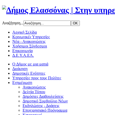
Αναζήτηση...
Αρχική Σελίδα
Κοινωνικές Υπηρεσίες
Νέα - Ανακοινώσεις
Χρήσιμοι Σύνδεσμοι
Επικοινωνία
Δ.Ε.Υ.Α.ΕΛ.
Ο Δήμος με μια ματιά
Διοίκηση
Δημοτικές Ενότητες
Υπηρεσίες προς τους Πολίτες
Ενημέρωση
Ανακοινώσεις
Δελτία Τύπου
Δημόσιες Διαβουλεύσεις
Δημοτικό Συμβούλιο Νέων
Εκδηλώσεις - Δράσεις
Επιχειρησιακό Πρόγραμμα
Κανονισμοί