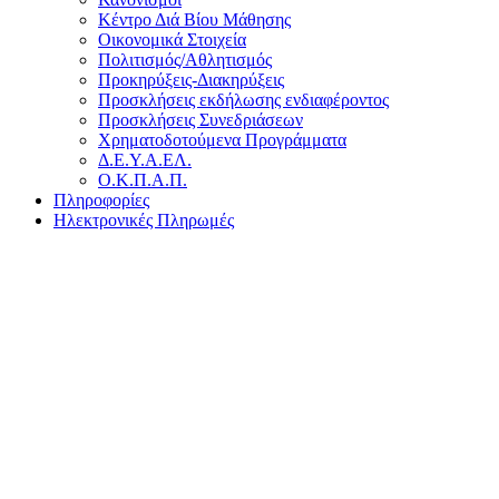
Κέντρο Διά Βίου Μάθησης
Οικονομικά Στοιχεία
Πολιτισμός/Αθλητισμός
Προκηρύξεις-Διακηρύξεις
Προσκλήσεις εκδήλωσης ενδιαφέροντος
Προσκλήσεις Συνεδριάσεων
Χρηματοδοτούμενα Προγράμματα
Δ.Ε.Υ.Α.ΕΛ.
Ο.Κ.Π.Α.Π.
Πληροφορίες
Ηλεκτρονικές Πληρωμές