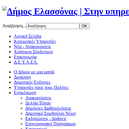
Αναζήτηση...
Αρχική Σελίδα
Κοινωνικές Υπηρεσίες
Νέα - Ανακοινώσεις
Χρήσιμοι Σύνδεσμοι
Επικοινωνία
Δ.Ε.Υ.Α.ΕΛ.
Ο Δήμος με μια ματιά
Διοίκηση
Δημοτικές Ενότητες
Υπηρεσίες προς τους Πολίτες
Ενημέρωση
Ανακοινώσεις
Δελτία Τύπου
Δημόσιες Διαβουλεύσεις
Δημοτικό Συμβούλιο Νέων
Εκδηλώσεις - Δράσεις
Επιχειρησιακό Πρόγραμμα
Κανονισμοί