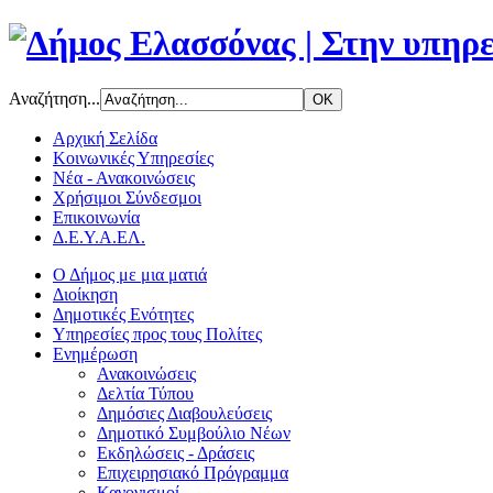
Αναζήτηση...
Αρχική Σελίδα
Κοινωνικές Υπηρεσίες
Νέα - Ανακοινώσεις
Χρήσιμοι Σύνδεσμοι
Επικοινωνία
Δ.Ε.Υ.Α.ΕΛ.
Ο Δήμος με μια ματιά
Διοίκηση
Δημοτικές Ενότητες
Υπηρεσίες προς τους Πολίτες
Ενημέρωση
Ανακοινώσεις
Δελτία Τύπου
Δημόσιες Διαβουλεύσεις
Δημοτικό Συμβούλιο Νέων
Εκδηλώσεις - Δράσεις
Επιχειρησιακό Πρόγραμμα
Κανονισμοί