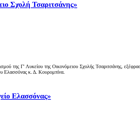
μειο Σχολή Τσαριτσάνης»
ισμού της Γ' Λυκείου της Οικονόμειου Σχολής Τσαριτσάνης, εξέφρα
χου Ελασσόνας κ. Δ. Κουρομπίνα.
γείο Ελασσόνας»