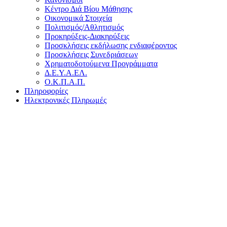
Κέντρο Διά Βίου Μάθησης
Οικονομικά Στοιχεία
Πολιτισμός/Αθλητισμός
Προκηρύξεις-Διακηρύξεις
Προσκλήσεις εκδήλωσης ενδιαφέροντος
Προσκλήσεις Συνεδριάσεων
Χρηματοδοτούμενα Προγράμματα
Δ.Ε.Υ.Α.ΕΛ.
Ο.Κ.Π.Α.Π.
Πληροφορίες
Ηλεκτρονικές Πληρωμές