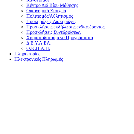
Κέντρο Διά Βίου Μάθησης
Οικονομικά Στοιχεία
Πολιτισμός/Αθλητισμός
Προκηρύξεις-Διακηρύξεις
Προσκλήσεις εκδήλωσης ενδιαφέροντος
Προσκλήσεις Συνεδριάσεων
Χρηματοδοτούμενα Προγράμματα
Δ.Ε.Υ.Α.ΕΛ.
Ο.Κ.Π.Α.Π.
Πληροφορίες
Ηλεκτρονικές Πληρωμές