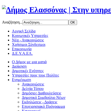
Αναζήτηση...
Αρχική Σελίδα
Κοινωνικές Υπηρεσίες
Νέα - Ανακοινώσεις
Χρήσιμοι Σύνδεσμοι
Επικοινωνία
Δ.Ε.Υ.Α.ΕΛ.
Ο Δήμος με μια ματιά
Διοίκηση
Δημοτικές Ενότητες
Υπηρεσίες προς τους Πολίτες
Ενημέρωση
Ανακοινώσεις
Δελτία Τύπου
Δημόσιες Διαβουλεύσεις
Δημοτικό Συμβούλιο Νέων
Εκδηλώσεις - Δράσεις
Επιχειρησιακό Πρόγραμμα
Κανονισμοί