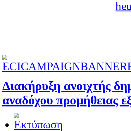
Διακήρυξη ανοιχτής δημ
αναδόχου προμήθειας ε