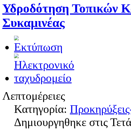
Υδροδότηση Τοπικών Κ
Συκαμινέας
Λεπτομέρειες
Κατηγορία:
Προκηρύξεις
Δημιουργηθηκε στις Τετά