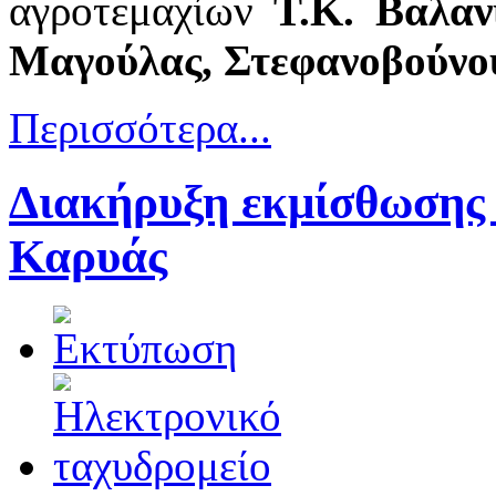
αγροτεμαχίων
Τ.Κ. Βαλαν
Μαγούλας, Στεφανοβούνου
Περισσότερα...
Διακήρυξη εκμίσθωσης 
Καρυάς