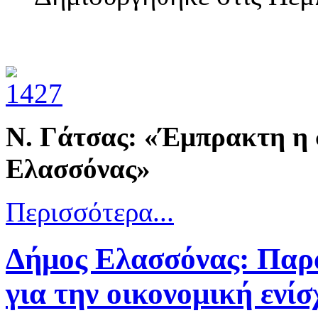
Ν. Γάτσας: «Έμπρακτη η 
Ελασσόνας»
Περισσότερα...
Δήμος Ελασσόνας: Παρ
για την οικονομική ενί